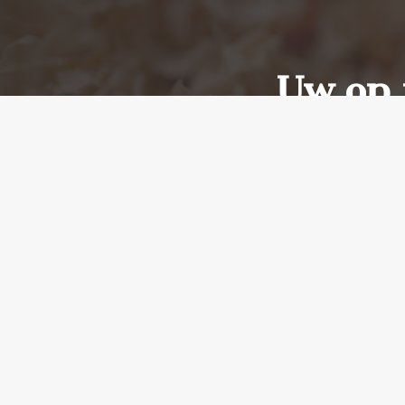
Uw op
U weet al helemaal wat u wilt
en u adviseren in de mo