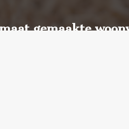
 maat gemaakte woon
realiseren?
 en welke materialen u wilt gaan gebruiken? We zullen samen 
gelijkheden. Plan vandaag nog uw afspraak in. Uw maatwerk ligt a
AFSPRAAK INPLANNEN