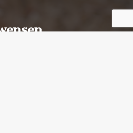
wensen
met u de woon wensen bespreken
l bijna op u te wachten!